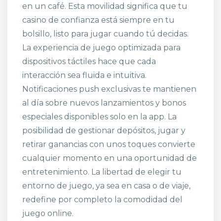
en un café. Esta movilidad significa que tu
casino de confianza está siempre en tu
bolsillo, listo para jugar cuando tú decidas.
La experiencia de juego optimizada para
dispositivos táctiles hace que cada
interacción sea fluida e intuitiva.
Notificaciones push exclusivas te mantienen
al día sobre nuevos lanzamientos y bonos
especiales disponibles solo en la app. La
posibilidad de gestionar depósitos, jugar y
retirar ganancias con unos toques convierte
cualquier momento en una oportunidad de
entretenimiento. La libertad de elegir tu
entorno de juego, ya sea en casa o de viaje,
redefine por completo la comodidad del
juego online.