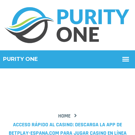
HOME
ACCESO RÁPIDO AL CASINO: DESCARGA LA APP DE
BETPLAY-ESPANA.COM PARA JUGAR CASINO EN LÍNEA