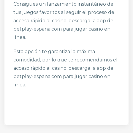
Consigues un lanzamiento instantáneo de
tus juegos favoritos al seguir el proceso de
acceso rápido al casino: descarga la app de
betplay-espana.com para jugar casino en
línea.
Esta opción te garantiza la máxima
comodidad, por lo que te recomendamos el
acceso rápido al casino: descarga la app de
betplay-espana.com para jugar casino en
línea.