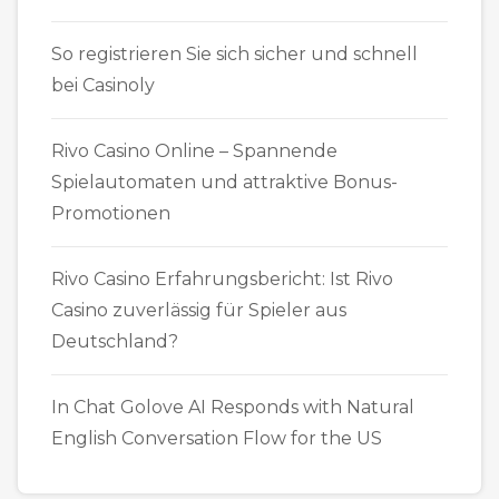
So registrieren Sie sich sicher und schnell
bei Casinoly
Rivo Casino Online – Spannende
Spielautomaten und attraktive Bonus-
Promotionen
Rivo Casino Erfahrungsbericht: Ist Rivo
Casino zuverlässig für Spieler aus
Deutschland?
In Chat Golove AI Responds with Natural
English Conversation Flow for the US