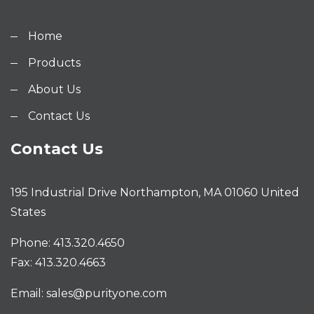
Home
Products
About Us
Contact Us
Contact Us
195 Industrial Drive Northampton, MA 01060 United
States
Phone: 413.320.4650
Fax: 413.320.4663
Email: sales@purityone.com