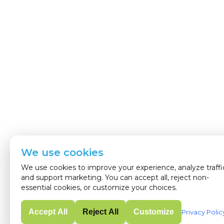
We use cookies
We use cookies to improve your experience, analyze traffi
and support marketing. You can accept all, reject non-
essential cookies, or customize your choices.
Accept All
Reject All
Customize
Privacy Polic