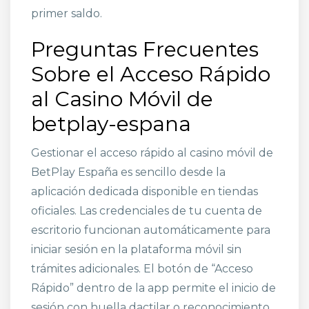
primer saldo.
Preguntas Frecuentes
Sobre el Acceso Rápido
al Casino Móvil de
betplay-espana
Gestionar el acceso rápido al casino móvil de
BetPlay España es sencillo desde la
aplicación dedicada disponible en tiendas
oficiales. Las credenciales de tu cuenta de
escritorio funcionan automáticamente para
iniciar sesión en la plataforma móvil sin
trámites adicionales. El botón de “Acceso
Rápido” dentro de la app permite el inicio de
sesión con huella dactilar o reconocimiento