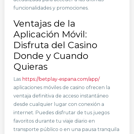
funcionalidades y promociones.
Ventajas de la
Aplicación Móvil:
Disfruta del Casino
Donde y Cuando
Quieras
Las
https://betplay-espana.com/app/
aplicaciones móviles de casino ofrecen la
ventaja definitiva de acceso instantáneo
desde cualquier lugar con conexión a
internet. Puedes disfrutar de tus juegos
favoritos durante tu viaje diario en
transporte público o en una pausa tranquila