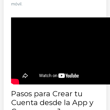
móvil.
Pasos para Crear tu
Cuenta desde la App y